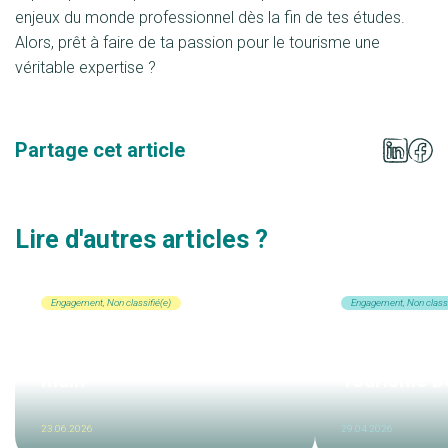
enjeux du monde professionnel dès la fin de tes études.
Alors, prêt à faire de ta passion pour le tourisme une
véritable expertise ?
Partage cet article
Lire d'autres articles ?
Engagement, Non classifié(e)
Engagement, Non classi
La Route du Champagne :
Retour sur
l'oenotourisme à portée de
Journées Sc
main
Tourisme D
23.06.2026
29.04.2026