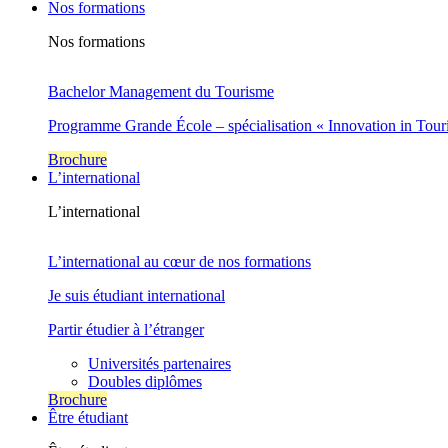
Nos formations
Nos formations
Bachelor Management du Tourisme
Programme Grande École – spécialisation « Innovation in Tour
Brochure
L’international
L’international
L’international au cœur de nos formations
Je suis étudiant international
Partir étudier à l’étranger
Universités partenaires
Doubles diplômes
Brochure
Être étudiant