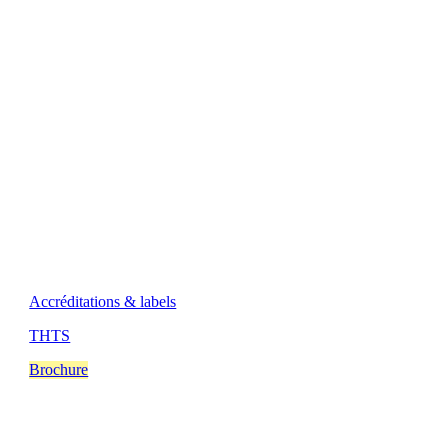
Accréditations & labels
THTS
Brochure