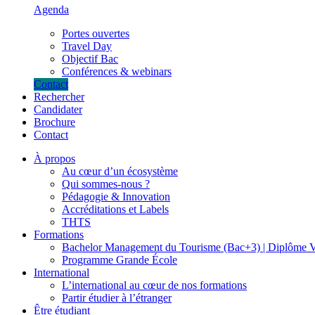
Agenda
Portes ouvertes
Travel Day
Objectif Bac
Conférences & webinars
Contact
Rechercher
Candidater
Brochure
Contact
À propos
Au cœur d’un écosystème
Qui sommes-nous ?
Pédagogie & Innovation
Accréditations et Labels
THTS
Formations
Bachelor Management du Tourisme (Bac+3) | Diplôme V
Programme Grande École
International
L’international au cœur de nos formations
Partir étudier à l’étranger
Être étudiant