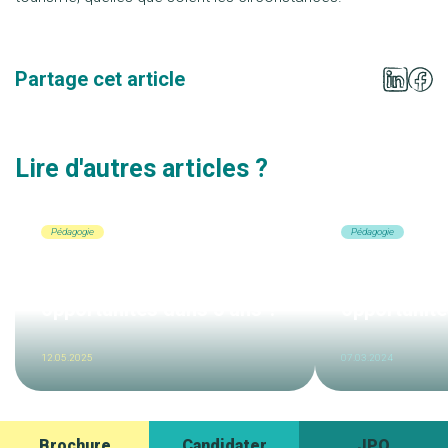
Partage cet article
Lire d'autres articles ?
Pédagogie
Pédagogie
Les métiers du tourisme
Les métiers
qui montent : où seront les
qui montent
opportunités dans 5 ans ?
opportunité
12.05.2025
07.03.2024
Brochure
Candidater
JPO